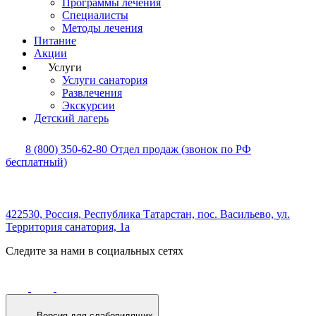
Программы лечения
Специалисты
Методы лечения
Питание
Акции
Услуги
Услуги санатория
Развлечения
Экскурсии
Детский лагерь
8 (800) 350-62-80
Отдел продаж (звонок по РФ
бесплатный)
422530, Россия,
Республика Татарстан,
пос. Васильево,
ул.
Территория санатория, 1а
Следите за нами в социальных сетях
Версия для слабовидящих